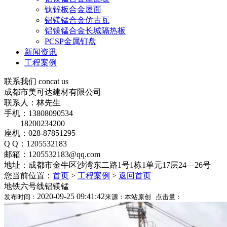
钛锌板合金屋面
铝镁锰合金仿古瓦
铝镁锰合金长城隔热板
PCSP金属钉盘
新闻资讯
工程案例
联系我们
concat us
成都市美可达建材有限公司
联系人：林先生
手机：13808090534
18200234200
座机：028-87851295
Q Q：1205532183
邮箱：1205532183@qq.com
地址：成都市金牛区沙湾东二路1号1栋1单元17层24—26号
您当前位置：
首页
>
工程案例
>
返回首页
地铁六号线铝镁锰
2020-09-25 09:41:42
发布时间：
来源：本站原创 点击量：