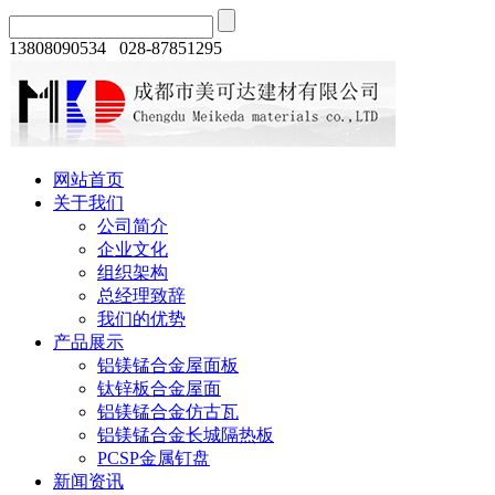
13808090534 028-87851295
网站首页
关于我们
公司简介
企业文化
组织架构
总经理致辞
我们的优势
产品展示
铝镁锰合金屋面板
钛锌板合金屋面
铝镁锰合金仿古瓦
铝镁锰合金长城隔热板
PCSP金属钉盘
新闻资讯